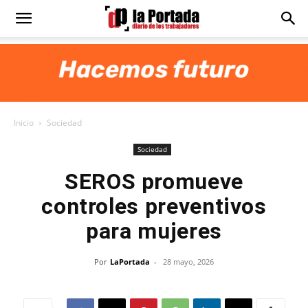
Diario
La
Inicio
Sociedad
Portada
Sociedad
SEROS promueve
controles preventivos
para mujeres
Por
LaPortada
-
28 mayo, 2026