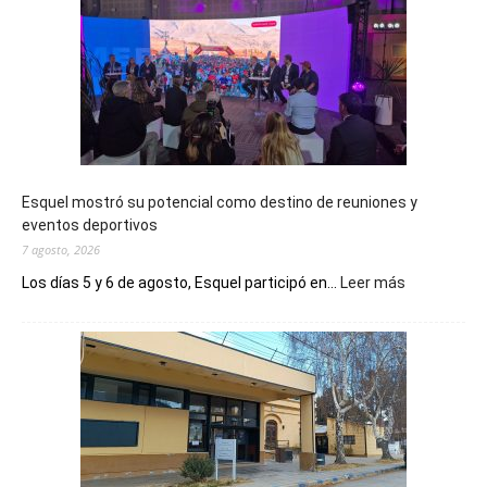
Esquel mostró su potencial como destino de reuniones y
eventos deportivos
7 agosto, 2026
:
Los días 5 y 6 de agosto, Esquel participó en...
Leer más
Esquel
mostró
su
potencial
como
destino
de
reuniones