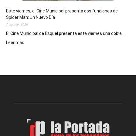
y
eventos
Este viernes, el Cine Municipal presenta dos funciones de
deportivos
Spider Man: Un Nuevo Día
7 agosto, 2026
El Cine Municipal de Esquel presenta este viernes una doble...
:
Leer más
Este
viernes,
el
Cine
Municipal
presenta
dos
funciones
de
Spider
Man:
Un
Nuevo
Día