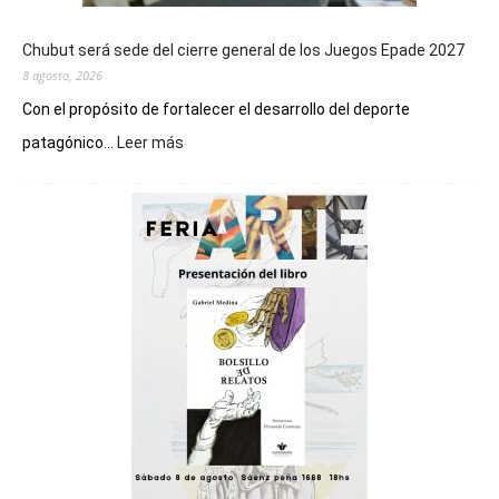
Chubut será sede del cierre general de los Juegos Epade 2027
8 agosto, 2026
Con el propósito de fortalecer el desarrollo del deporte
:
patagónico...
Leer más
Chubut
será
sede
del
cierre
general
de
los
Juegos
Epade
2027