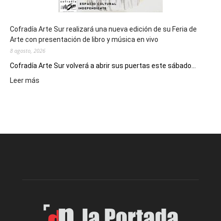
Cofradía Arte Sur realizará una nueva edición de su Feria de
Arte con presentación de libro y música en vivo
8 agosto, 2026
Cofradía Arte Sur volverá a abrir sus puertas este sábado...
:
Leer más
Cofradía
Arte
Sur
realizará
una
nueva
edición
de
su
Feria
de
Arte
con