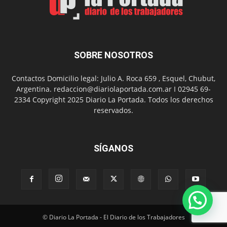
presentación
de
libro
y
música
SOBRE NOSOTROS
en
vivo
Contactos Domicilio legal: Julio A. Roca 659 , Esquel, Chubut,
Argentina. redaccion@diariolaportada.com.ar I 02945 69-
2334 Copyright 2025 Diario La Portada. Todos los derechos
reservados.
SÍGANOS
© Diario La Portada - El Diario de los Trabajadores