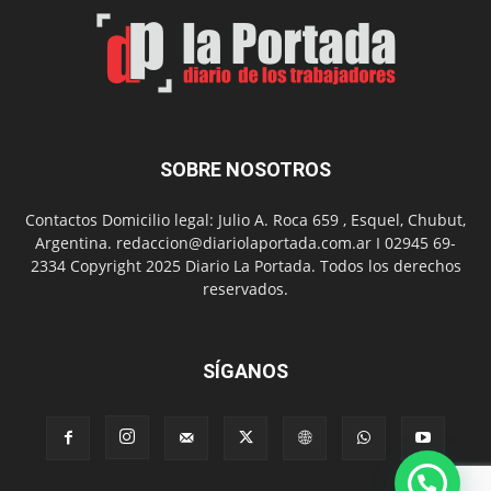
Arte
con
presentación
de
libro
y
música
SOBRE NOSOTROS
en
vivo
Contactos Domicilio legal: Julio A. Roca 659 , Esquel, Chubut,
Argentina. redaccion@diariolaportada.com.ar I 02945 69-
2334 Copyright 2025 Diario La Portada. Todos los derechos
reservados.
SÍGANOS