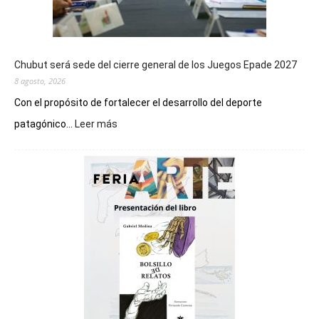
Chubut será sede del cierre general de los Juegos Epade 2027
8 agosto, 2026
Con el propósito de fortalecer el desarrollo del deporte
:
patagónico...
Leer más
Chubut
será
sede
del
cierre
general
de
los
Juegos
Epade
2027