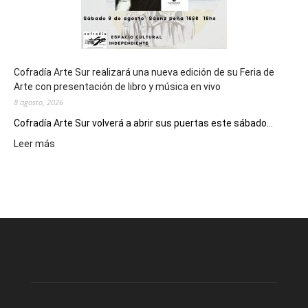
Cofradía Arte Sur realizará una nueva edición de su Feria de
Arte con presentación de libro y música en vivo
8 agosto, 2026
Cofradía Arte Sur volverá a abrir sus puertas este sábado...
:
Leer más
Cofradía
Arte
Sur
realizará
una
nueva
edición
de
su
Feria
de