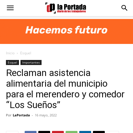
Diario
La
Inicio
Esquel
Portada
Esquel
Importantes
Reclaman asistencia
alimentaria del municipio
para el merendero y comedor
“Los Sueños”
Por
LaPortada
-
16 mayo, 2022