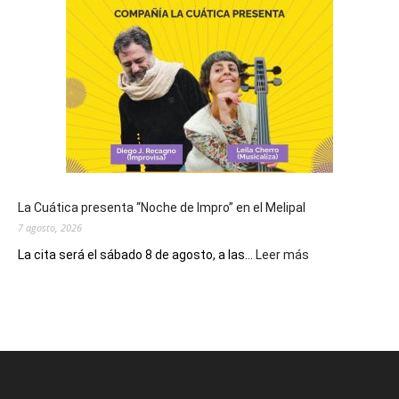
conmemora
el
Día
de
San
Cayetano,
patrono
del
pan
y
del
La Cuática presenta “Noche de Impro” en el Melipal
trabajo
7 agosto, 2026
:
La cita será el sábado 8 de agosto, a las...
Leer más
La
Cuática
presenta
“Noche
de
Impro”
en