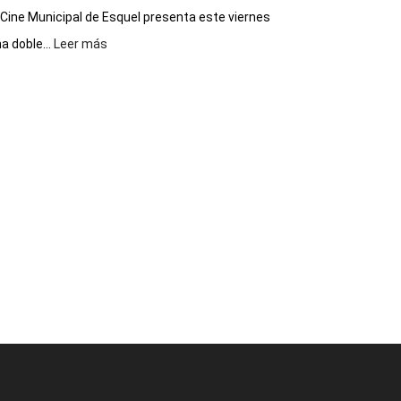
 Cine Municipal de Esquel presenta este viernes
:
a doble...
Leer más
Este
viernes,
el
Cine
Municipal
presenta
dos
funciones
de
Spider
Man:
Un
Nuevo
Día