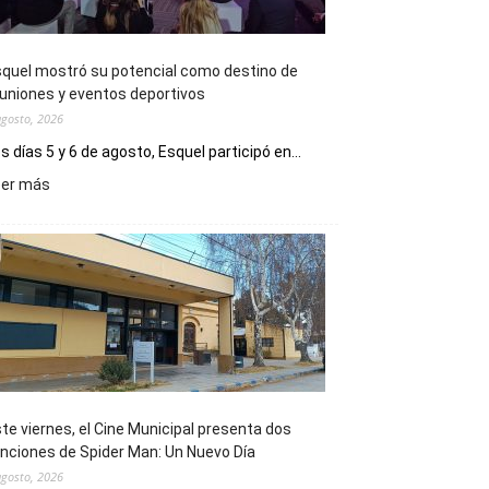
quel mostró su potencial como destino de
uniones y eventos deportivos
agosto, 2026
s días 5 y 6 de agosto, Esquel participó en...
:
eer más
Esquel
mostró
su
potencial
como
destino
de
reuniones
y
eventos
te viernes, el Cine Municipal presenta dos
deportivos
nciones de Spider Man: Un Nuevo Día
agosto, 2026