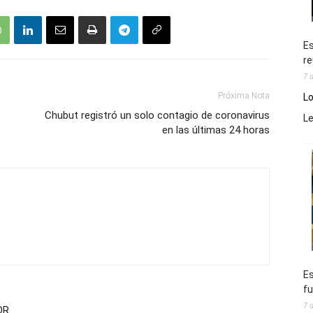
Es
re
7 
Próxima Nota
Lo
Chubut registró un solo contagio de coronavirus
L
en las últimas 24 horas
Es
fu
7 
OR