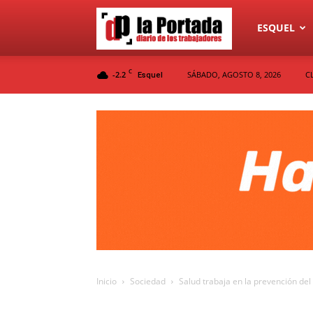
Diario
ESQUEL
C
-2.2
SÁBADO, AGOSTO 8, 2026
C
Esquel
La
Portada
Inicio
Sociedad
Salud trabaja en la prevención del