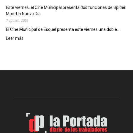
t
Este viernes, el Cine Municipal presenta dos funciones de Spider
r
Man: Un Nuevo Día
ó
7 agosto, 2026
s
u
El Cine Municipal de Esquel presenta este viernes una doble...
p
Leer más
:
o
E
t
s
e
t
n
e
c
v
i
i
a
e
l
r
c
n
o
e
m
s
o
,
d
e
e
l
s
C