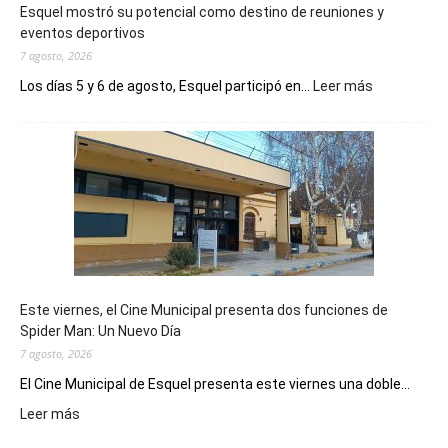
Esquel mostró su potencial como destino de reuniones y
eventos deportivos
7 agosto, 2026
:
Los días 5 y 6 de agosto, Esquel participó en...
Leer más
Esquel
mostró
su
potencial
como
destino
de
reuniones
y
eventos
Este viernes, el Cine Municipal presenta dos funciones de
deportivos
Spider Man: Un Nuevo Día
7 agosto, 2026
El Cine Municipal de Esquel presenta este viernes una doble...
:
Leer más
Este