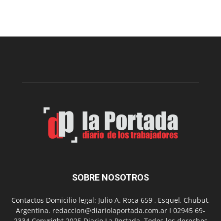
viernes,
el
Cine
Municipal
presenta
dos
funciones
de
Spider
Man:
Un
Nuevo
Día
SOBRE NOSOTROS
Contactos Domicilio legal: Julio A. Roca 659 , Esquel, Chubut,
Argentina. redaccion@diariolaportada.com.ar I 02945 69-
2334 Copyright 2025 Diario La Portada. Todos los derechos