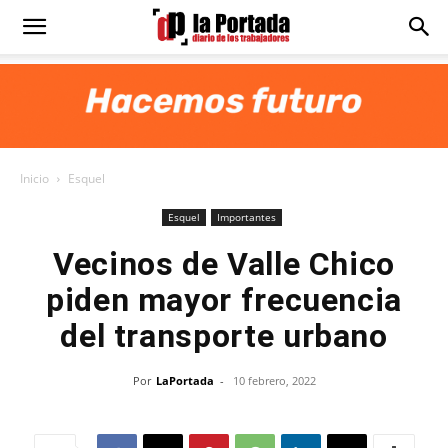
Diario
La
Inicio
Esquel
Portada
Esquel
Importantes
Vecinos de Valle Chico
piden mayor frecuencia
del transporte urbano
Por
LaPortada
-
10 febrero, 2022