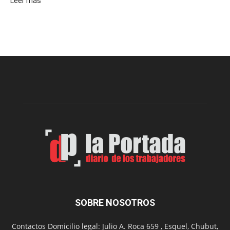
:
Leer más
Cofradía
Arte
Sur
realizará
una
nueva
edición
de
su
Feria
de
Arte
con
presentación
de
libro
y
música
SOBRE NOSOTROS
en
vivo
Contactos Domicilio legal: Julio A. Roca 659 , Esquel, Chubut,