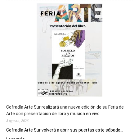
será
sede
del
cierre
general
de
los
Juegos
Epade
2027
Cofradía Arte Sur realizará una nueva edición de su Feria de
Arte con presentación de libro y música en vivo
8 agosto, 2026
Cofradía Arte Sur volverá a abrir sus puertas este sábado...