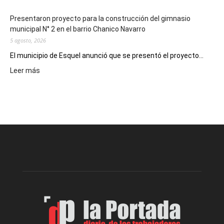
Presentaron proyecto para la construcción del gimnasio
municipal N° 2 en el barrio Chanico Navarro
5 agosto, 2026
El municipio de Esquel anunció que se presentó el proyecto...
:
Leer más
Presentaron
proyecto
para
la
construcción
del
gimnasio
municipal
N°
2
en
el
barrio
Chanico