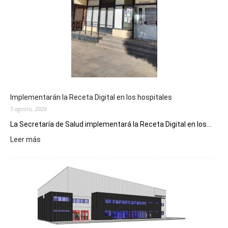
Implementarán la Receta Digital en los hospitales
5 agosto, 2026
La Secretaría de Salud implementará la Receta Digital en los...
:
Leer más
Implementarán
la
Receta
Digital
en
los
hospitales