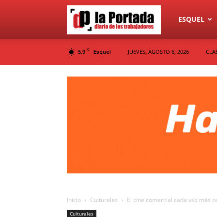
Diario
ESQUEL
C
5.9
JUEVES, AGOSTO 6, 2026
CLA
Esquel
La
Portada
Inicio
Culturales
El cine comercial cada vez más c
Culturales