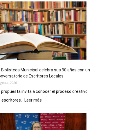
 Biblioteca Municipal celebra sus 90 años con un
nversatorio de Escritores Locales
agosto, 2026
 propuesta invita a conocer el proceso creativo
:
 escritores...
Leer más
La
Biblioteca
Municipal
celebra