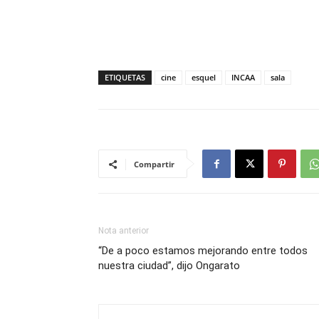
ETIQUETAS
cine
esquel
INCAA
sala
Compartir
Nota anterior
“De a poco estamos mejorando entre todos
nuestra ciudad”, dijo Ongarato