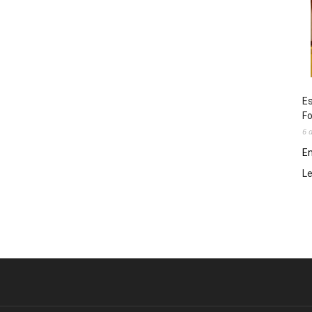
Es
Fo
6 
En
L