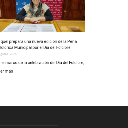
sus
90
años
con
un
Conversatorio
de
quel prepara una nueva edición de la Peña
Escritores
lclórica Municipal por el Día del Folclore
Locales
agosto, 2026
 el marco de la celebración del Día del Folclore,...
:
eer más
Esquel
prepara
una
nueva
edición
de
la
Peña
Folclórica