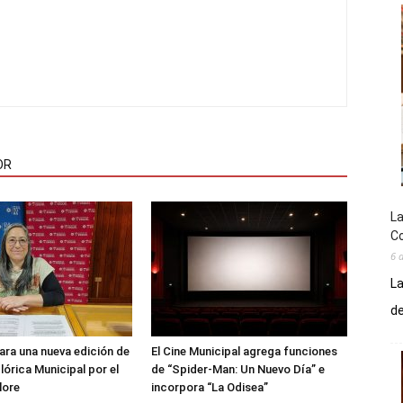
OR
La
Co
6 
La
de
ara una nueva edición de
El Cine Municipal agrega funciones
lórica Municipal por el
de “Spider-Man: Un Nuevo Día” e
lore
incorpora “La Odisea”