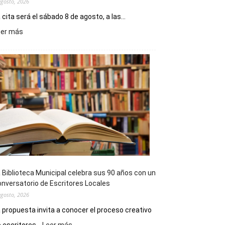
agosto, 2026
 cita será el sábado 8 de agosto, a las...
:
eer más
La
Cuática
presenta
“Noche
de
Impro”
en
el
Melipal
 Biblioteca Municipal celebra sus 90 años con un
nversatorio de Escritores Locales
agosto, 2026
 propuesta invita a conocer el proceso creativo
:
 escritores...
Leer más