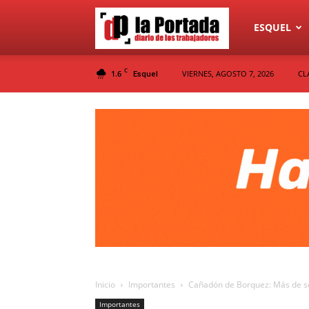
Diario
ESQUEL
C
1.6
VIERNES, AGOSTO 7, 2026
CL
Esquel
La
Portada
Inicio
Importantes
Cañadón de Borquez: Más de ses
Importantes