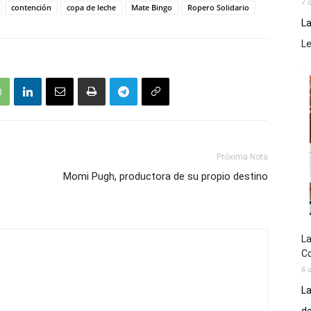
7 
contención
copa de leche
Mate Bingo
Ropero Solidario
La
L
Próxima Nota
Momi Pugh, productora de su propio destino
La
Co
6 
La
de