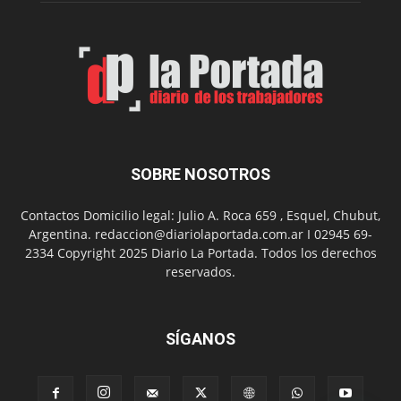
Spider
Man:
Un
Nuevo
Día
SOBRE NOSOTROS
Contactos Domicilio legal: Julio A. Roca 659 , Esquel, Chubut,
Argentina. redaccion@diariolaportada.com.ar I 02945 69-
2334 Copyright 2025 Diario La Portada. Todos los derechos
reservados.
SÍGANOS