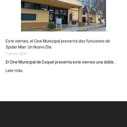
potencial
como
destino
de
reuniones
y
eventos
Este viernes, el Cine Municipal presenta dos funciones de
deportivos
Spider Man: Un Nuevo Día
7 agosto, 2026
El Cine Municipal de Esquel presenta este viernes una doble...
:
Leer más
Este
viernes,
el
Cine
Municipal
presenta
dos
funciones
de