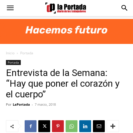
Diario
La
Inicio
Portada
Portada
Portada
Entrevista de la Semana:
“Hay que poner el corazón y
el cuerpo”
Por
LaPortada
-
7 marzo, 2018