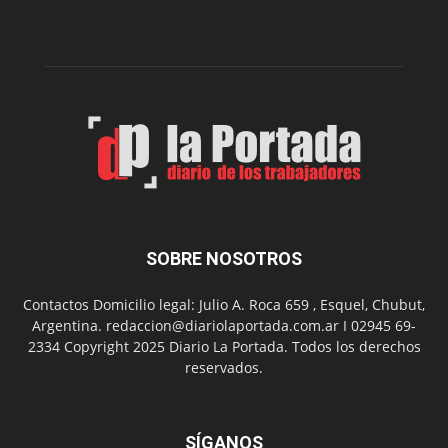
edición
de
su
Feria
de
Arte
con
presentación
de
libro
y
música
SOBRE NOSOTROS
en
vivo
Contactos Domicilio legal: Julio A. Roca 659 , Esquel, Chubut,
Argentina. redaccion@diariolaportada.com.ar I 02945 69-
2334 Copyright 2025 Diario La Portada. Todos los derechos
reservados.
SÍGANOS