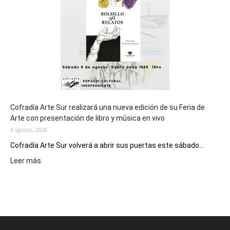
Juegos
Epade
2027
Cofradía Arte Sur realizará una nueva edición de su Feria de
Arte con presentación de libro y música en vivo
8 agosto, 2026
Cofradía Arte Sur volverá a abrir sus puertas este sábado...
:
Leer más
Cofradía
Arte
Sur
realizará
una
nueva