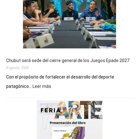
Chubut será sede del cierre general de los Juegos Epade 2027
8 agosto, 2026
Con el propósito de fortalecer el desarrollo del deporte
:
patagónico...
Leer más
Chubut
será
sede
del
cierre
general
de
los