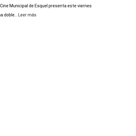
 Cine Municipal de Esquel presenta este viernes
:
a doble...
Leer más
Este
viernes,
el
Cine
Municipal
presenta
dos
funciones
de
Spider
Man:
Un
Nuevo
Día