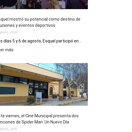
quel mostró su potencial como destino de
uniones y eventos deportivos
agosto, 2026
s días 5 y 6 de agosto, Esquel participó en...
:
eer más
Esquel
mostró
su
potencial
como
destino
de
reuniones
y
eventos
te viernes, el Cine Municipal presenta dos
deportivos
nciones de Spider Man: Un Nuevo Día
agosto, 2026