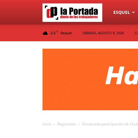
Diario
ESQUEL
C
-2.5
SÁBADO, AGOSTO 8, 2026
C
Esquel
La
Portada
Inicio
Regionales
Destacada participación de Chub