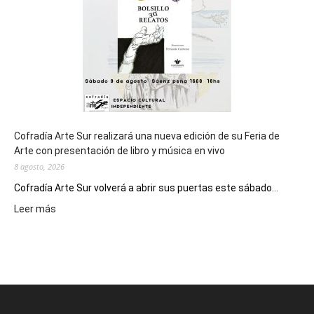
Juegos
Epade
2027
Cofradía Arte Sur realizará una nueva edición de su Feria de
Arte con presentación de libro y música en vivo
8 agosto, 2026
Cofradía Arte Sur volverá a abrir sus puertas este sábado...
:
Leer más
Cofradía
Arte
Sur
realizará
una
nueva
edición