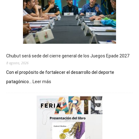
Chubut será sede del cierre general de los Juegos Epade 2027
8 agosto, 2026
Con el propósito de fortalecer el desarrollo del deporte
:
patagónico...
Leer más
Chubut
será
sede
del
cierre
general
de
los