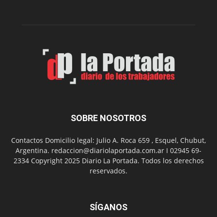
de
su
Feria
de
Arte
con
presentación
de
libro
y
música
SOBRE NOSOTROS
en
vivo
Contactos Domicilio legal: Julio A. Roca 659 , Esquel, Chubut,
Argentina. redaccion@diariolaportada.com.ar I 02945 69-
2334 Copyright 2025 Diario La Portada. Todos los derechos
reservados.
SÍGANOS