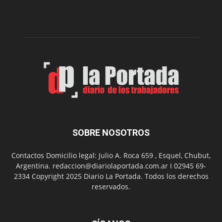
edición
de
su
Feria
de
Arte
con
presentación
de
libro
y
música
SOBRE NOSOTROS
en
vivo
Contactos Domicilio legal: Julio A. Roca 659 , Esquel, Chubut,
Argentina. redaccion@diariolaportada.com.ar I 02945 69-
2334 Copyright 2025 Diario La Portada. Todos los derechos
reservados.