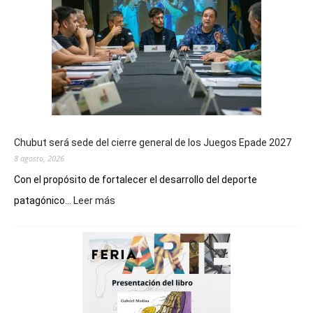
Chubut será sede del cierre general de los Juegos Epade 2027
8 agosto, 2026
Con el propósito de fortalecer el desarrollo del deporte
:
patagónico...
Leer más
Chubut
será
sede
del
cierre
general
de