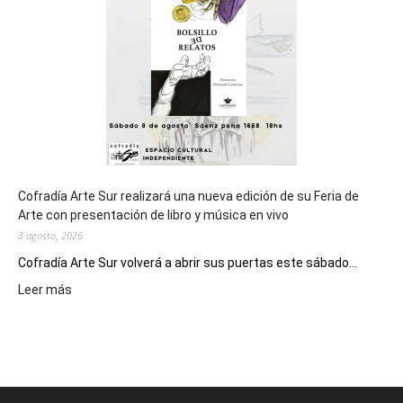
los
Juegos
Epade
2027
Cofradía Arte Sur realizará una nueva edición de su Feria de
Arte con presentación de libro y música en vivo
8 agosto, 2026
Cofradía Arte Sur volverá a abrir sus puertas este sábado...
:
Leer más
Cofradía
Arte
Sur
realizará
una
nueva