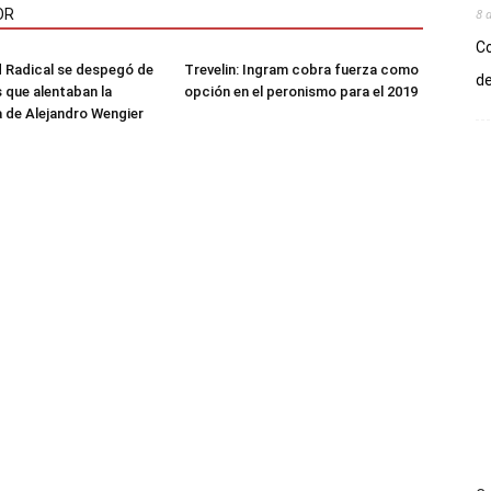
8 
OR
Co
 Radical se despegó de
Trevelin: Ingram cobra fuerza como
de
s que alentaban la
opción en el peronismo para el 2019
 de Alejandro Wengier