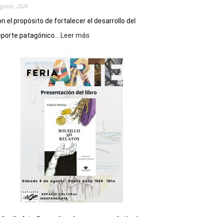
agosto, 2026
n el propósito de fortalecer el desarrollo del
:
porte patagónico...
Leer más
Chubut
será
sede
del
cierre
general
de
los
Juegos
Epade
2027