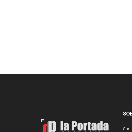
SO
Cont