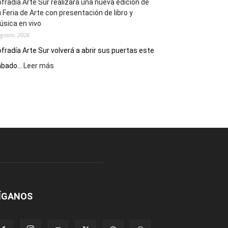
fradía Arte Sur realizará una nueva edición de
 Feria de Arte con presentación de libro y
sica en vivo
agosto, 2026
fradía Arte Sur volverá a abrir sus puertas este
:
bado...
Leer más
Cofradía
Arte
Sur
realizará
una
nueva
edición
de
su
Feria
de
Arte
ÍGANOS
con
presentación
de