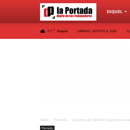
Diario
ESQUEL
C
-1.1
SÁBADO, AGOSTO 8, 2026
C
Esquel
La
Portada
Inicio
Portada
Columna de Opinión: Aproximacione
Portada