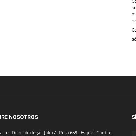
Co
su
mú
8 
Co
sá
BRE NOSOTROS
S
actos Domicilio legal: Julio A. Roca 659 , Esquel, Chubut,