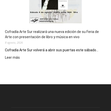
Cofradía Arte Sur realizará una nueva edición de su Feria de
Arte con presentación de libro y música en vivo
8 agosto, 2026
Cofradía Arte Sur volverá a abrir sus puertas este sábado...
:
Leer más
Cofradía
Arte
Sur
realizará
una
nueva
edición
de
su
Feria