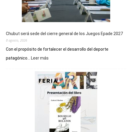
Chubut será sede del cierre general de los Juegos Epade 2027
8 agosto, 2026
Con el propósito de fortalecer el desarrollo del deporte
:
patagónico...
Leer más
Chubut
será
sede
del
cierre
general
de
los
Juegos
Epade
2027