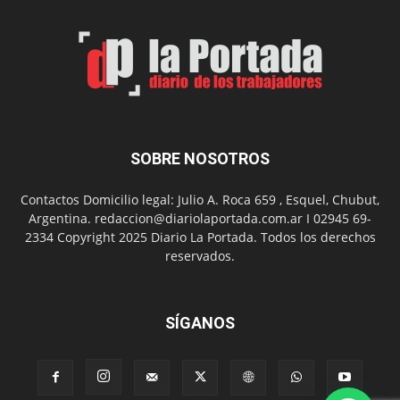
de
Arte
con
presentación
de
libro
y
música
SOBRE NOSOTROS
en
vivo
Contactos Domicilio legal: Julio A. Roca 659 , Esquel, Chubut,
Argentina. redaccion@diariolaportada.com.ar I 02945 69-
2334 Copyright 2025 Diario La Portada. Todos los derechos
reservados.
SÍGANOS