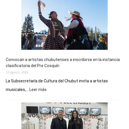
Convocan a artistas chubutenses a inscribirse en la instancia
clasificatoria del Pre Cosquín
10 agosto, 2026
La Subsecretaría de Cultura del Chubut invita a artistas
:
musicales,...
Leer más
Convocan
a
artistas
chubutenses
a
inscribirse