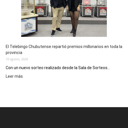
en
la
instancia
clasificatoria
del
Pre
Cosquín
El Telebingo Chubutense repartió premios millonarios en toda la
provincia
10 agosto, 2026
Con un nuevo sorteo realizado desde la Sala de Sorteos...
:
Leer más
El
Telebingo
Chubutense
repartió
premios
millonarios
en
toda