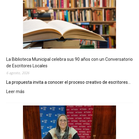
La Biblioteca Municipal celebra sus 90 años con un Conversatorio
de Escritores Locales
6 agosto, 2026
La propuesta invita a conocer el proceso creativo de escritores...
Leer más
:
L
a
B
i
b
l
i