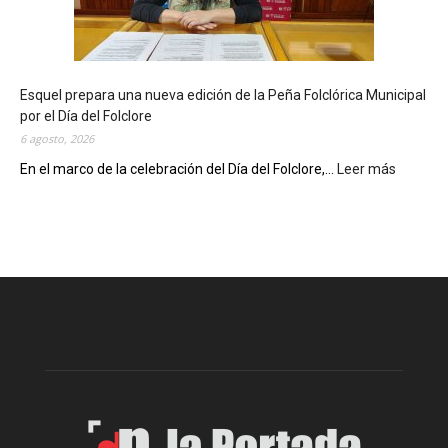
o
t
e
c
Esquel prepara una nueva edición de la Peña Folclórica Municipal
a
por el Día del Folclore
M
6 agosto, 2026
u
n
En el marco de la celebración del Día del Folclore,...
Leer más
:
i
E
c
s
i
q
p
u
a
e
l
l
c
p
e
r
l
e
e
p
b
a
r
r
a
a