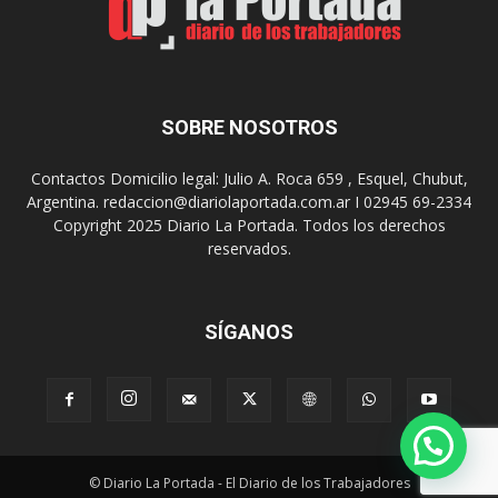
s
u
u
n
s
a
9
n
0
u
SOBRE NOSOTROS
a
e
ñ
v
o
Contactos Domicilio legal: Julio A. Roca 659 , Esquel, Chubut,
a
s
Argentina. redaccion@diariolaportada.com.ar I 02945 69-2334
e
c
Copyright 2025 Diario La Portada. Todos los derechos
d
o
reservados.
i
n
c
u
i
n
ó
SÍGANOS
C
n
o
d
n
e
v
l
e
a
r
P
s
© Diario La Portada - El Diario de los Trabajadores
e