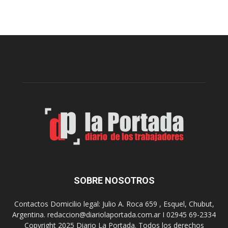
s
e
t
n
e
c
v
i
i
a
e
l
r
c
n
o
e
m
s
o
,
d
e
e
l
s
C
t
i
i
n
n
e
o
SOBRE NOSOTROS
M
d
u
e
Contactos Domicilio legal: Julio A. Roca 659 , Esquel, Chubut,
n
r
Argentina. redaccion@diariolaportada.com.ar I 02945 69-2334
i
e
Copyright 2025 Diario La Portada. Todos los derechos
c