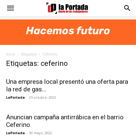
Diario
La
Inicio
Etiquetas
Ceferino
Portada
Etiquetas: ceferino
Una empresa local presentó una oferta para
la red de gas...
LaPortada
-
25 octubre, 2023
Anuncian campaña antirrábica en el barrio
Ceferino
LaPortada
-
30 mayo, 2022