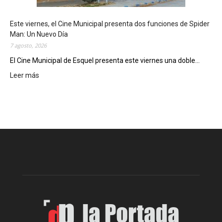
s
t
Este viernes, el Cine Municipal presenta dos funciones de Spider
r
Man: Un Nuevo Día
ó
7 agosto, 2026
s
u
El Cine Municipal de Esquel presenta este viernes una doble...
p
Leer más
:
o
E
t
s
e
t
n
e
c
v
i
i
a
e
l
r
c
n
o
e
m
s
o
,
d
e
e
l