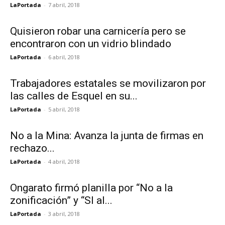
LaPortada
-
7 abril, 2018
Quisieron robar una carnicería pero se
encontraron con un vidrio blindado
LaPortada
-
6 abril, 2018
Trabajadores estatales se movilizaron por
las calles de Esquel en su...
LaPortada
-
5 abril, 2018
No a la Mina: Avanza la junta de firmas en
rechazo...
LaPortada
-
4 abril, 2018
Ongarato firmó planilla por “No a la
zonificación” y “SI al...
LaPortada
-
3 abril, 2018