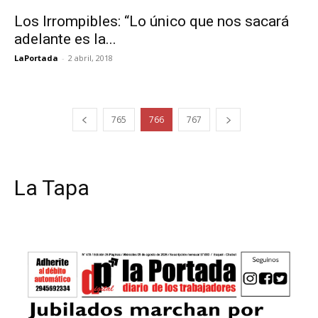
Los Irrompibles: “Lo único que nos sacará
adelante es la...
LaPortada
-
2 abril, 2018
765
766
767
La Tapa