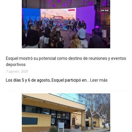
Esquel mostró su potencial como destino de reuniones y eventos
deportivos
7 agosto, 2026
Los días 5 y 6 de agosto, Esquel participó en...
Leer más
:
E
s
q
u
e
l
m
o