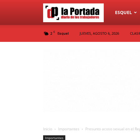
Diario
ESQUEL
C
2
JUEVES, AGOSTO 6, 2026
CLASI
Esquel
La
Portada
Inicio
Importantes
Presunto acoso sexual en el Reg
Importantes