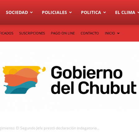
SOCIEDAD
POLICIALES
POLITICA
EL CLIMA
FICADOS
SUSCRIPCIONES
PAGO ON LINE
CONTACTO
INICIO
imiento: El Segundo Jefe prestó declaración indagatoria...