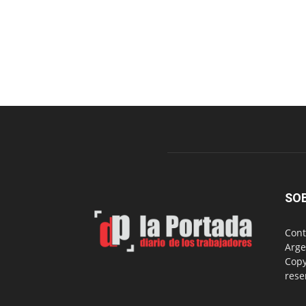
SO
Cont
Arge
Copy
rese