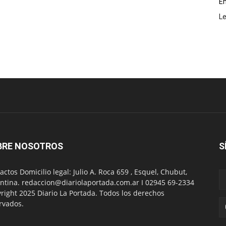
En
L
BRE NOSOTROS
S
actos Domicilio legal: Julio A. Roca 659 , Esquel, Chubut,
ntina. redaccion@diariolaportada.com.ar I 02945 69-2334
right 2025 Diario La Portada. Todos los derechos
rvados.