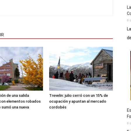
La
Co
6 
La
OR
de
sión de una salida
Trevelin: julio cerró con un 15% de
 con elementos robados
ocupación y apuntan al mercado
le sumó una nueva
cordobés
Es
Fo
6 