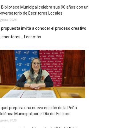
 Biblioteca Municipal celebra sus 90 años con un
nversatorio de Escritores Locales
agosto, 2026
 propuesta invita a conocer el proceso creativo
:
 escritores...
Leer más
La
Biblioteca
Municipal
celebra
sus
90
años
con
un
Conversatorio
de
quel prepara una nueva edición de la Peña
Escritores
lclórica Municipal por el Día del Folclore
Locales
agosto, 2026