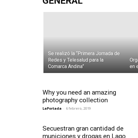
GENERAL
septiembre,
2020
e
Se realizó la “Primera Jornada de
Redes y Telesalud para la
Org
Comarca Andina”
en 
Why you need an amazing
photography collection
LaPortada
-
6 febrero, 2019
Secuestran gran cantidad de
municiones y drogas en Lago