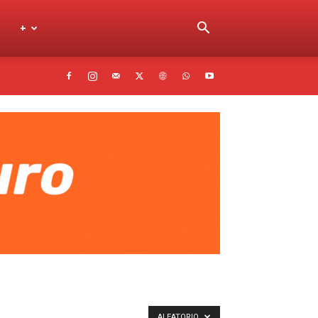
+
ALEATORIO