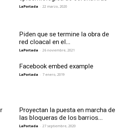
LaPortada
-
22 marzo, 2020
Piden que se termine la obra de
red cloacal en el...
LaPortada
-
26 noviembre, 2021
Facebook embed example
LaPortada
-
7 enero, 2019
r
Proyectan la puesta en marcha de
las bloqueras de los barrios...
LaPortada
-
27 septiembre, 2020