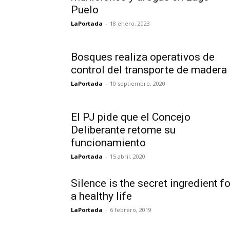
Puelo
LaPortada
-
18 enero, 2023
Bosques realiza operativos de
control del transporte de madera
LaPortada
-
10 septiembre, 2020
El PJ pide que el Concejo
Deliberante retome su
funcionamiento
LaPortada
-
15 abril, 2020
Silence is the secret ingredient fo
a healthy life
LaPortada
-
6 febrero, 2019