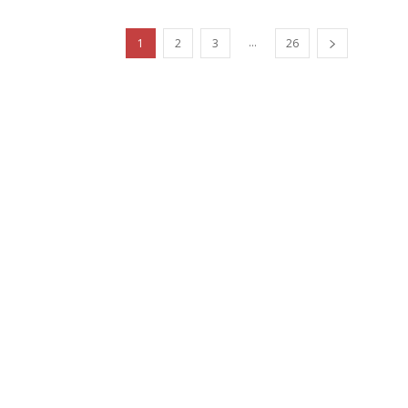
...
1
2
3
26