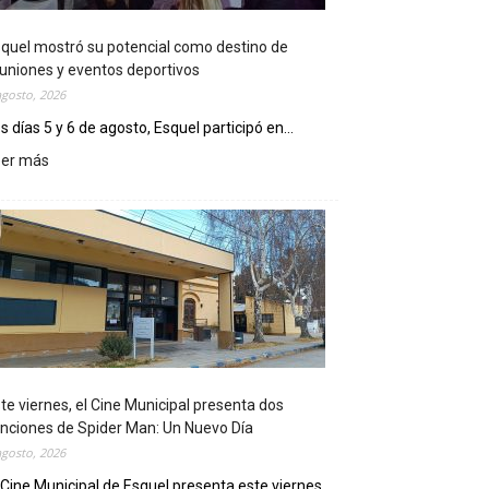
quel mostró su potencial como destino de
uniones y eventos deportivos
agosto, 2026
s días 5 y 6 de agosto, Esquel participó en...
eer más
:
E
s
q
u
e
l
m
o
s
t
te viernes, el Cine Municipal presenta dos
r
nciones de Spider Man: Un Nuevo Día
ó
agosto, 2026
s
u
 Cine Municipal de Esquel presenta este viernes