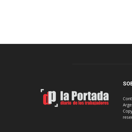
SO
Cont
Arge
Copy
rese