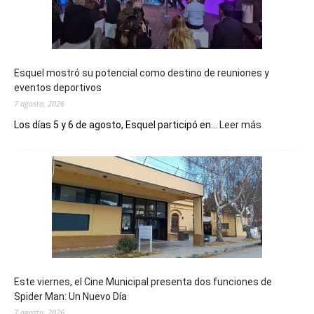
Esquel mostró su potencial como destino de reuniones y
eventos deportivos
7 agosto, 2026
:
Los días 5 y 6 de agosto, Esquel participó en...
Leer más
Esquel
mostró
su
potencial
como
destino
de
reuniones
y
eventos
Este viernes, el Cine Municipal presenta dos funciones de
deportivos
Spider Man: Un Nuevo Día
7 agosto, 2026