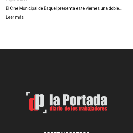
El Cine Municipal de Esquel presenta este viernes una doble...
:
Leer más
Este
viernes,
el
Cine
Municipal
presenta
dos
funciones
de
Spider
Man:
Un
Nuevo
Día