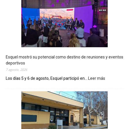
Esquel mostró su potencial como destino de reuniones y eventos
deportivos
7 agosto, 2026
Los días 5 y 6 de agosto, Esquel participó en...
Leer más
:
E
s
q
u
e
l
m
o