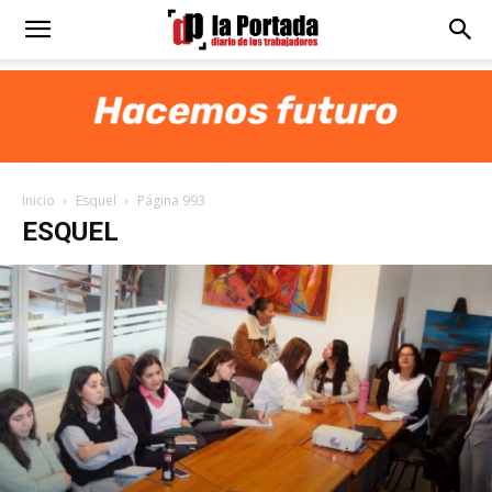
Diario
La
Inicio
Esquel
Página 993
Portada
ESQUEL