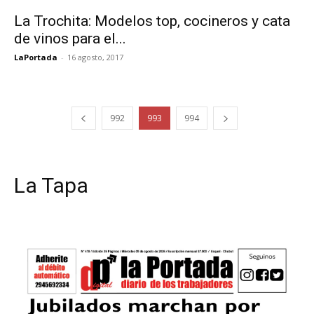
La Trochita: Modelos top, cocineros y cata
de vinos para el...
LaPortada
-
16 agosto, 2017
992
993
994
La Tapa