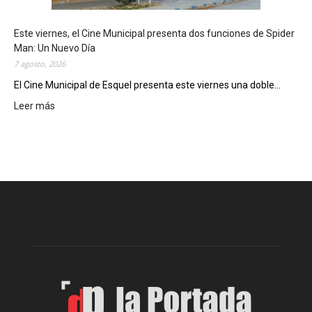
s
t
Este viernes, el Cine Municipal presenta dos funciones de Spider
r
Man: Un Nuevo Día
ó
7 agosto, 2026
s
u
El Cine Municipal de Esquel presenta este viernes una doble...
p
Leer más
:
o
E
t
s
e
t
n
e
c
v
i
i
a
e
l
r
c
n
o
e
m
s
o
,
d
e
e
l