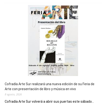
será
sede
del
cierre
general
de
los
Juegos
Epade
2027
Cofradía Arte Sur realizará una nueva edición de su Feria de
Arte con presentación de libro y música en vivo
8 agosto, 2026
Cofradía Arte Sur volverá a abrir sus puertas este sábado...