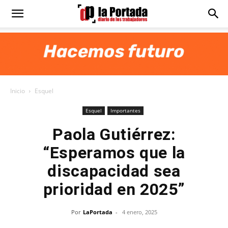
Diario
La
Inicio
Esquel
Portada
Esquel
Importantes
Paola Gutiérrez:
“Esperamos que la
discapacidad sea
prioridad en 2025”
Por
LaPortada
-
4 enero, 2025