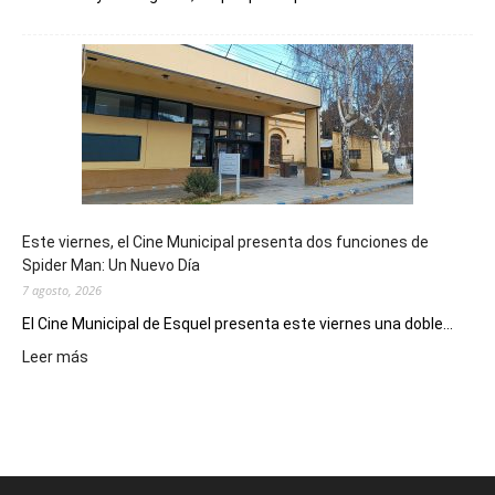
Esquel
mostró
su
potencial
como
destino
de
reuniones
y
eventos
Este viernes, el Cine Municipal presenta dos funciones de
deportivos
Spider Man: Un Nuevo Día
7 agosto, 2026
El Cine Municipal de Esquel presenta este viernes una doble...
:
Leer más
Este
viernes,
el
Cine
Municipal