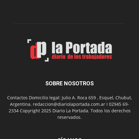
presenta
dos
funciones
de
Spider
Man:
Un
Nuevo
Día
SOBRE NOSOTROS
Contactos Domicilio legal: Julio A. Roca 659 , Esquel, Chubut,
Argentina. redaccion@diariolaportada.com.ar I 02945 69-
2334 Copyright 2025 Diario La Portada. Todos los derechos
reservados.