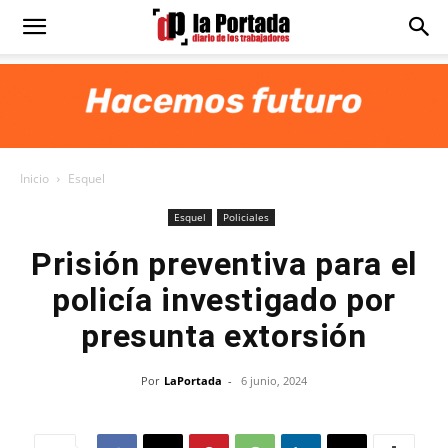
Diario
La
Inicio
Esquel
Portada
Esquel
Policiales
Prisión preventiva para el
policía investigado por
presunta extorsión
Por
LaPortada
-
6 junio, 2024