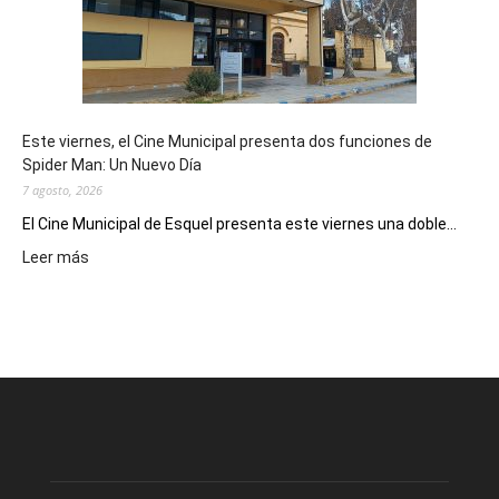
como
destino
de
reuniones
y
eventos
Este viernes, el Cine Municipal presenta dos funciones de
deportivos
Spider Man: Un Nuevo Día
7 agosto, 2026
El Cine Municipal de Esquel presenta este viernes una doble...
:
Leer más
Este
viernes,
el
Cine
Municipal
presenta
dos
funciones
de
Spider