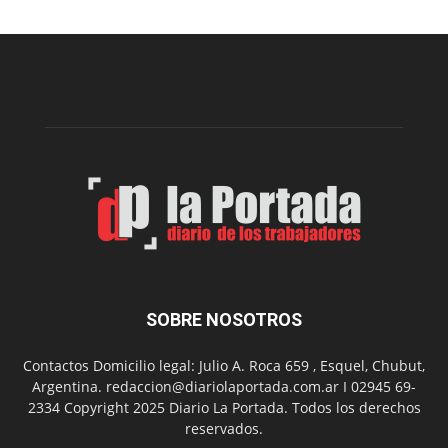
nueva
edición
de
la
Peña
Folclór
Municip
por
el
Día
del
Folclor
SOBRE NOSOTROS
Contactos Domicilio legal: Julio A. Roca 659 , Esquel, Chubut,
Argentina. redaccion@diariolaportada.com.ar I 02945 69-
2334 Copyright 2025 Diario La Portada. Todos los derechos
reservados.