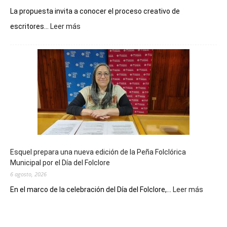
La propuesta invita a conocer el proceso creativo de
:
escritores...
Leer más
La
Biblioteca
Municipal
celebra
sus
90
años
con
un
Conversatorio
de
Esquel prepara una nueva edición de la Peña Folclórica
Escritores
Municipal por el Día del Folclore
Locales
6 agosto, 2026
:
En el marco de la celebración del Día del Folclore,...
Leer más
Esquel
prepar
una