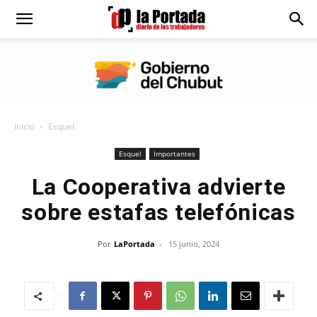
Diario
La
Inicio
Esquel
Portada
Esquel
Importantes
La Cooperativa advierte
sobre estafas telefónicas
Por
LaPortada
-
15 junio, 2024