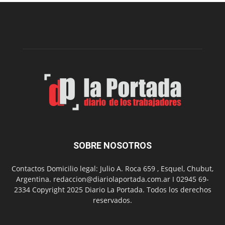
Municipal
presenta
dos
funciones
de
Spider
Man:
Un
Nuevo
Día
SOBRE NOSOTROS
Contactos Domicilio legal: Julio A. Roca 659 , Esquel, Chubut,
Argentina. redaccion@diariolaportada.com.ar I 02945 69-
2334 Copyright 2025 Diario La Portada. Todos los derechos
reservados.