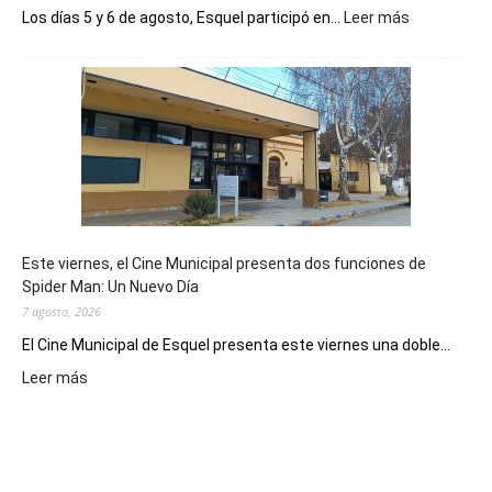
:
Los días 5 y 6 de agosto, Esquel participó en...
Leer más
Esquel
mostró
su
potencial
como
destino
de
reuniones
y
eventos
Este viernes, el Cine Municipal presenta dos funciones de
deportivos
Spider Man: Un Nuevo Día
7 agosto, 2026
El Cine Municipal de Esquel presenta este viernes una doble...
:
Leer más
Este
viernes,
el
Cine