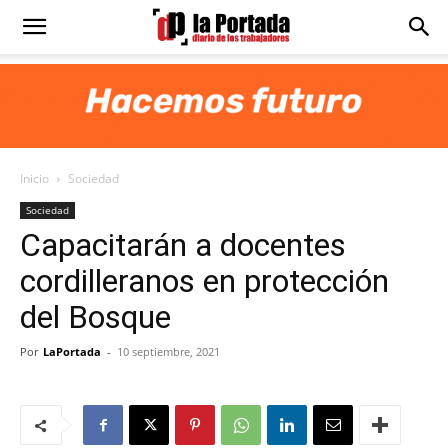
Diario
La
Inicio
Sociedad
Portada
Sociedad
Capacitarán a docentes
cordilleranos en protección
del Bosque
Por
LaPortada
-
10 septiembre, 2021