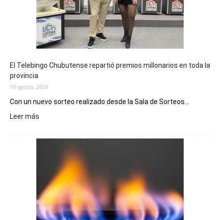
El Telebingo Chubutense repartió premios millonarios en toda la
provincia
10 agosto, 2026
Con un nuevo sorteo realizado desde la Sala de Sorteos...
:
Leer más
El
Telebingo
Chubutense
repartió
premios
millonarios
en
toda
la
provincia