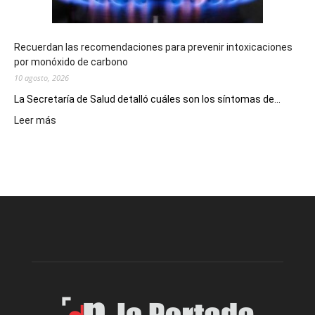
Recuerdan las recomendaciones para prevenir intoxicaciones
por monóxido de carbono
10 agosto, 2026
La Secretaría de Salud detalló cuáles son los síntomas de...
:
Leer más
Recuerdan
las
recomendaciones
para
prevenir
intoxicaciones
por
monóxido
de
carbono