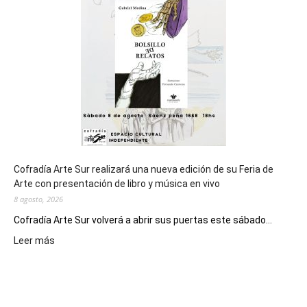
de
los
Juegos
Epade
2027
Cofradía Arte Sur realizará una nueva edición de su Feria de
Arte con presentación de libro y música en vivo
8 agosto, 2026
Cofradía Arte Sur volverá a abrir sus puertas este sábado...
:
Leer más
Cofradía
Arte
Sur
realizará