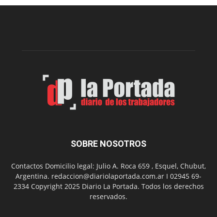
una
nueva
edición
de
su
Feria
de
Arte
con
presentación
de
libro
y
música
SOBRE NOSOTROS
en
vivo
Contactos Domicilio legal: Julio A. Roca 659 , Esquel, Chubut,
Argentina. redaccion@diariolaportada.com.ar I 02945 69-
2334 Copyright 2025 Diario La Portada. Todos los derechos
reservados.