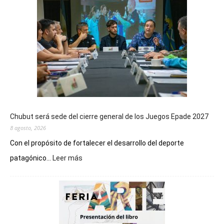
Chubut será sede del cierre general de los Juegos Epade 2027
8 agosto, 2026
Con el propósito de fortalecer el desarrollo del deporte
:
patagónico...
Leer más
Chubut
será
sede
del
cierre
general