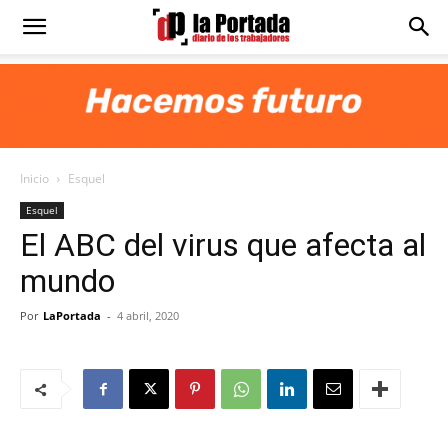
Diario
La
Inicio
Esquel
Portada
Esquel
El ABC del virus que afecta al
mundo
Por
LaPortada
-
4 abril, 2020