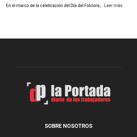
:
En el marco de la celebración del Día del Folclore,...
Leer más
Esquel
prepar
una
nueva
edición
de
la
Peña
Folclór
Municip
por
el
Día
del
Folclor
SOBRE NOSOTROS