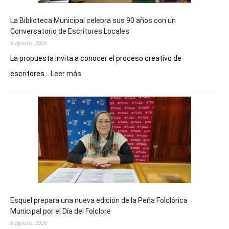
La Biblioteca Municipal celebra sus 90 años con un
Conversatorio de Escritores Locales
6 agosto, 2026
La propuesta invita a conocer el proceso creativo de
:
escritores...
Leer más
La
Biblioteca
Municipal
celebra
sus
90
años
con
un
Conversatorio
de
Esquel prepara una nueva edición de la Peña Folclórica
Escritores
Municipal por el Día del Folclore
Locales
6 agosto, 2026