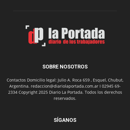
Peña
Folclór
Municip
por
el
Día
del
Folclor
SOBRE NOSOTROS
Contactos Domicilio legal: Julio A. Roca 659 , Esquel, Chubut,
Argentina. redaccion@diariolaportada.com.ar I 02945 69-
2334 Copyright 2025 Diario La Portada. Todos los derechos
reservados.
SÍGANOS