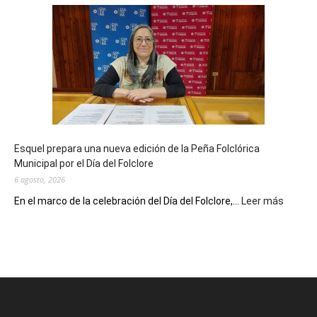
Biblioteca
Municipal
celebra
sus
90
años
con
un
Conversatorio
de
Esquel prepara una nueva edición de la Peña Folclórica
Escritores
Municipal por el Día del Folclore
Locales
6 agosto, 2026
:
En el marco de la celebración del Día del Folclore,...
Leer más
Esquel
prepar
una
nueva
edición
de
la