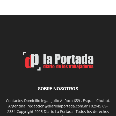
Sur
realizará
una
nueva
edición
de
su
Feria
de
Arte
con
presentación
de
libro
y
música
SOBRE NOSOTROS
en
vivo
Contactos Domicilio legal: Julio A. Roca 659 , Esquel, Chubut,
Argentina. redaccion@diariolaportada.com.ar I 02945 69-
2334 Copyright 2025 Diario La Portada. Todos los derechos