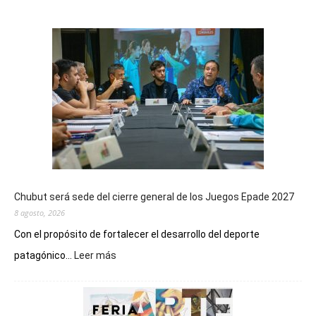
Chubut será sede del cierre general de los Juegos Epade 2027
8 agosto, 2026
Con el propósito de fortalecer el desarrollo del deporte
:
patagónico...
Leer más
Chubut
será
sede
del