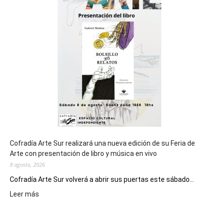
cierre
general
de
los
Juegos
Epade
2027
Cofradía Arte Sur realizará una nueva edición de su Feria de
Arte con presentación de libro y música en vivo
8 agosto, 2026
Cofradía Arte Sur volverá a abrir sus puertas este sábado...
:
Leer más
Cofradía
Arte