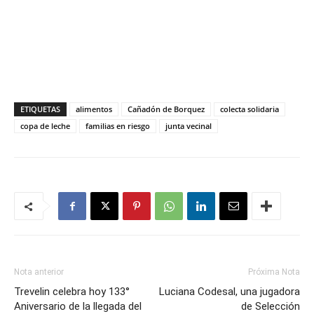
ETIQUETAS
alimentos
Cañadón de Borquez
colecta solidaria
copa de leche
familias en riesgo
junta vecinal
Nota anterior
Próxima Nota
Trevelin celebra hoy 133°
Luciana Codesal, una jugadora
Aniversario de la llegada del
de Selección