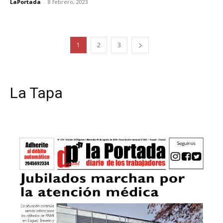
LaPortada
-
8 febrero, 2023
1
2
3
La Tapa