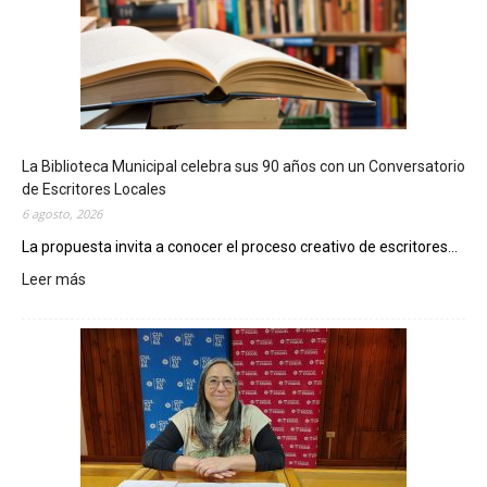
La Biblioteca Municipal celebra sus 90 años con un Conversatorio
de Escritores Locales
6 agosto, 2026
La propuesta invita a conocer el proceso creativo de escritores...
Leer más
:
L
a
B
i
b
l
i
o
t