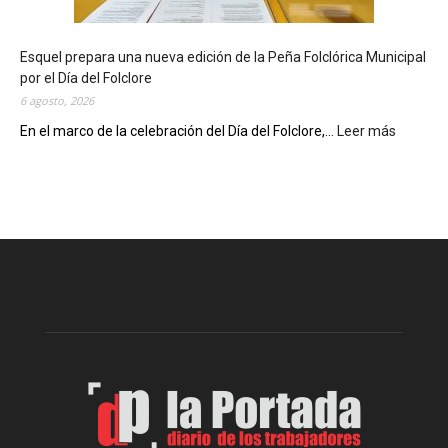
e
c
Esquel prepara una nueva edición de la Peña Folclórica Municipal
a
por el Día del Folclore
M
6 agosto, 2026
u
n
En el marco de la celebración del Día del Folclore,...
Leer más
:
i
E
c
s
i
q
p
u
a
e
l
l
c
p
e
r
l
e
e
p
b
a
r
r
a
a
s
u
u
n