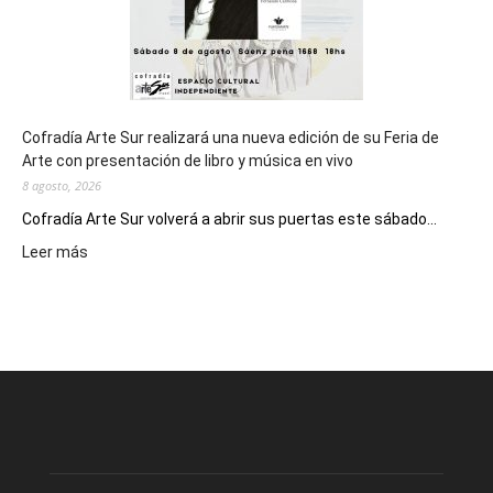
Cofradía Arte Sur realizará una nueva edición de su Feria de
Arte con presentación de libro y música en vivo
8 agosto, 2026
Cofradía Arte Sur volverá a abrir sus puertas este sábado...
:
Leer más
Cofradía
Arte
Sur
realizará
una
nueva
edición
de
su
Feria