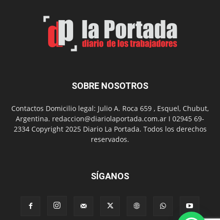
de
Arte
con
presentación
de
libro
y
música
SOBRE NOSOTROS
en
vivo
Contactos Domicilio legal: Julio A. Roca 659 , Esquel, Chubut,
Argentina. redaccion@diariolaportada.com.ar I 02945 69-
2334 Copyright 2025 Diario La Portada. Todos los derechos
reservados.
SÍGANOS