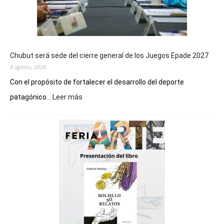
Chubut será sede del cierre general de los Juegos Epade 2027
8 agosto, 2026
Con el propósito de fortalecer el desarrollo del deporte
:
patagónico...
Leer más
Chubut
será
sede
del
cierre
general
de
los
Juegos
Epade
2027