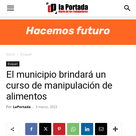
Diario
La
Inicio
Esquel
Portada
Esquel
El municipio brindará un
curso de manipulación de
alimentos
Por
LaPortada
-
3 marzo, 2023