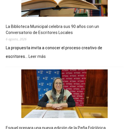
La Biblioteca Municipal celebra sus 90 años con un
Conversatorio de Escritores Locales
6 agosto, 2026
La propuesta invita a conocer el proceso creativo de
:
escritores...
Leer más
La
Biblioteca
Municipal
celebra
sus
90
años
con
un
Conversatorio
de
Esquel prepara una nueva edición de la Peña Folclórica
Escritores