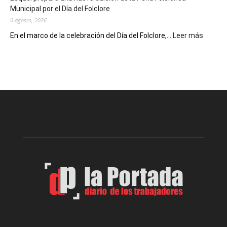
Municipal por el Día del Folclore
Locales
6 agosto, 2026
:
En el marco de la celebración del Día del Folclore,...
Leer más
Esquel
prepar
una
nueva
edición
de
la
Peña
Folclór
Municip
por
el
Día
del
Folclor