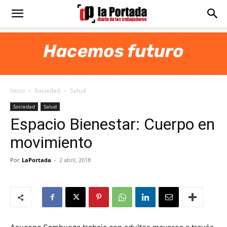
Diario
La
Inicio
Sociedad
Salud
Portada
Sociedad
Salud
Espacio Bienestar: Cuerpo en
movimiento
Por
LaPortada
-
2 abril, 2018