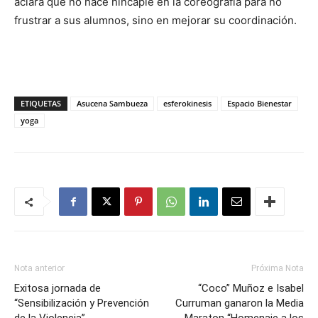
aclara que no hace hincapié en la coreografía para no
frustrar a sus alumnos, sino en mejorar su coordinación.
ETIQUETAS
Asucena Sambueza
esferokinesis
Espacio Bienestar
yoga
Nota anterior
Próxima Nota
Exitosa jornada de
“Coco” Muñoz e Isabel
“Sensibilización y Prevención
Curruman ganaron la Media