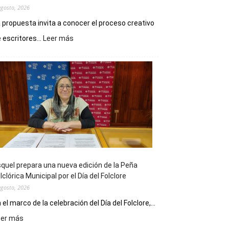
agosto, 2026
 propuesta invita a conocer el proceso creativo
:
 escritores...
Leer más
La
Biblioteca
Municipal
celebra
sus
90
años
con
un
Conversatorio
de
quel prepara una nueva edición de la Peña
Escritores
lclórica Municipal por el Día del Folclore
Locales
agosto, 2026
 el marco de la celebración del Día del Folclore,...
:
eer más
Esquel