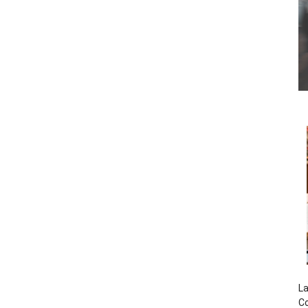
La
Co