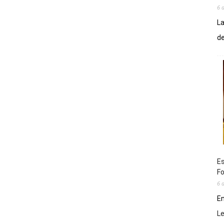
6 
La
de
Es
Fo
6 
En
L