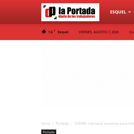
Diario
ESQUEL
C
1.6
VIERNES, AGOSTO 7, 2026
CL
Esquel
La
Portada
Inicio
Portada
SOEME solicitará aumento para trab
Portada