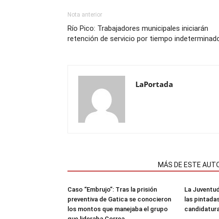
Nota anterior
Río Pico: Trabajadores municipales iniciarán
retención de servicio por tiempo indeterminad
LaPortada
NOTAS RELACIONADAS
MÁS DE ESTE AUT
Caso “Embrujo”: Tras la prisión
La Juventud
preventiva de Gatica se conocieron
las pintada
los montos que manejaba el grupo
candidatura
que lideraba Correa