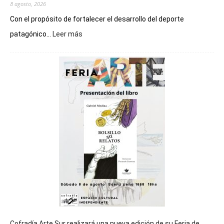
8 agosto, 2026
Con el propósito de fortalecer el desarrollo del deporte
:
patagónico...
Leer más
Chubut
será
sede
del
cierre
general
de
los
Juegos
Epade
2027
Cofradía Arte Sur realizará una nueva edición de su Feria de