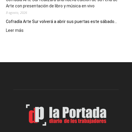
Arte con presentación de libro y música en vivo
8 agosto, 2026
Cofradía Arte Sur volverá a abrir sus puertas este sábado...
:
Leer más
Cofradía
Arte
Sur
realizará
una
nueva
edición
de
su
Feria
de
Arte
con
presentación
de
libro