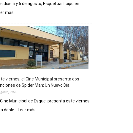
s días 5 y 6 de agosto, Esquel participó en...
:
eer más
Esquel
mostró
su
potencial
como
destino
de
reuniones
y
eventos
te viernes, el Cine Municipal presenta dos
deportivos
nciones de Spider Man: Un Nuevo Día
agosto, 2026
 Cine Municipal de Esquel presenta este viernes
:
a doble...
Leer más
Este
viernes,
el