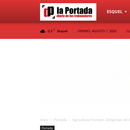
Diario
ESQUEL
C
-2.3
VIERNES, AGOSTO 7, 2026
C
Esquel
La
Portada
Inicio
Portada
Agricultura Familiar: Dirigentes de
Portada