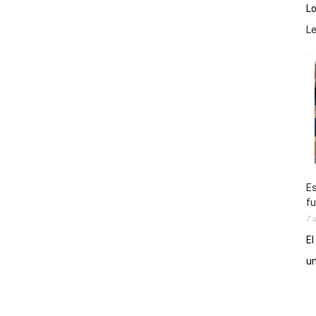
Lo
L
Es
fu
7 
El
un