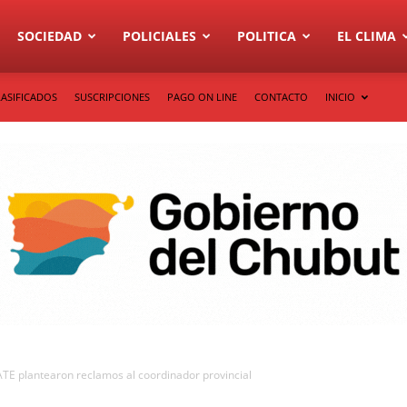
SOCIEDAD
POLICIALES
POLITICA
EL CLIMA
LASIFICADOS
SUSCRIPCIONES
PAGO ON LINE
CONTACTO
INICIO
 ATE plantearon reclamos al coordinador provincial