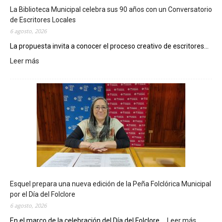
La Biblioteca Municipal celebra sus 90 años con un Conversatorio
de Escritores Locales
6 agosto, 2026
La propuesta invita a conocer el proceso creativo de escritores...
Leer más
:
L
a
B
i
b
l
i
o
t
e
c
Esquel prepara una nueva edición de la Peña Folclórica Municipal
a
por el Día del Folclore
M
6 agosto, 2026
u
n
En el marco de la celebración del Día del Folclore,...
Leer más
: