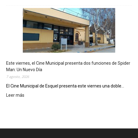
E
s
q
u
e
l
m
o
s
t
Este viernes, el Cine Municipal presenta dos funciones de Spider
r
Man: Un Nuevo Día
ó
7 agosto, 2026
s
u
El Cine Municipal de Esquel presenta este viernes una doble...
p
Leer más
:
o
E
t
s
e
t
n
e
c
v
i
i
a