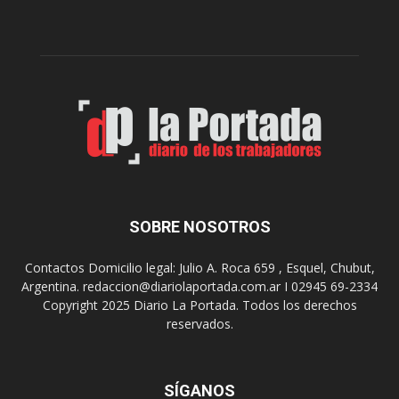
e
l
r
c
n
o
e
m
s
o
,
d
e
e
l
s
C
t
i
i
n
n
e
o
SOBRE NOSOTROS
M
d
u
e
Contactos Domicilio legal: Julio A. Roca 659 , Esquel, Chubut,
n
r
Argentina. redaccion@diariolaportada.com.ar I 02945 69-2334
i
e
Copyright 2025 Diario La Portada. Todos los derechos
c
u
reservados.
i
n
p
i
a
o
l
SÍGANOS
n