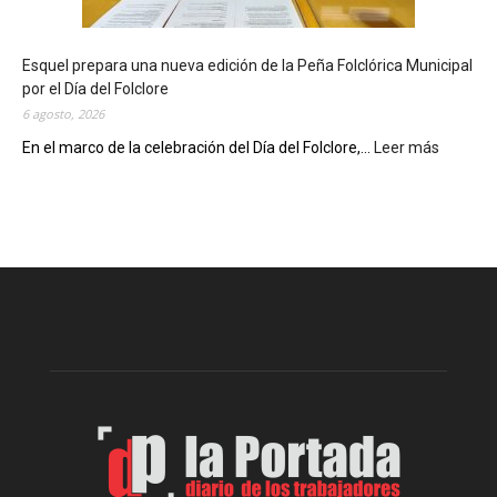
t
e
c
Esquel prepara una nueva edición de la Peña Folclórica Municipal
a
por el Día del Folclore
M
6 agosto, 2026
u
n
En el marco de la celebración del Día del Folclore,...
Leer más
:
i
E
c
s
i
q
p
u
a
e
l
l
c
p
e
r
l
e
e
p
b
a
r
r
a
a
s
u
u