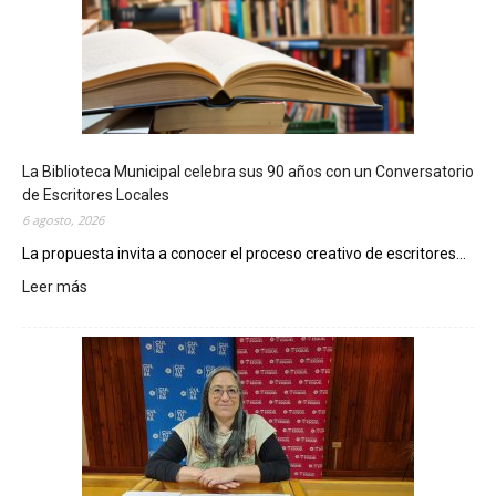
La Biblioteca Municipal celebra sus 90 años con un Conversatorio
de Escritores Locales
6 agosto, 2026
La propuesta invita a conocer el proceso creativo de escritores...
Leer más
:
L
a
B
i
b
l
i
o