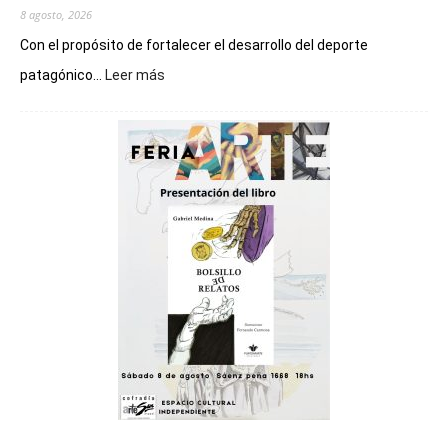
8 agosto, 2026
Con el propósito de fortalecer el desarrollo del deporte
:
patagónico...
Leer más
Chubut
será
sede
del
cierre
general
de
los
Juegos
Epade
2027