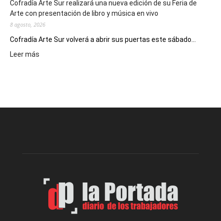
Cofradía Arte Sur realizará una nueva edición de su Feria de
Arte con presentación de libro y música en vivo
8 agosto, 2026
Cofradía Arte Sur volverá a abrir sus puertas este sábado...
:
Leer más
Cofradía
Arte
Sur
realizará
una
nueva
edición
de
su
Feria
de
Arte
con
presentación
de
libro