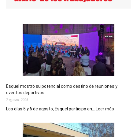
Esquel mostró su potencial como destino de reuniones y
eventos deportivos
7 agosto, 2026
:
Los días 5 y 6 de agosto, Esquel participó en...
Leer más
Esquel
mostró
su
potencial