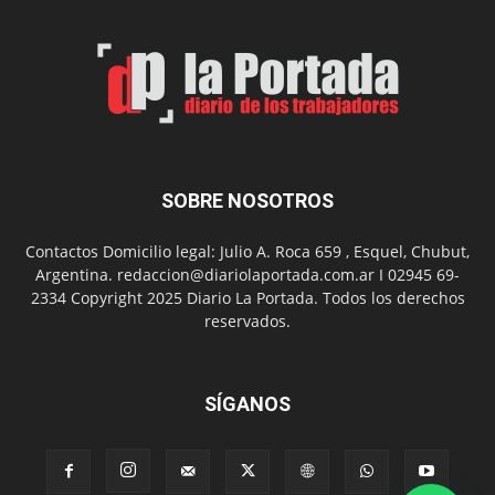
Man:
Un
Nuevo
Día
SOBRE NOSOTROS
Contactos Domicilio legal: Julio A. Roca 659 , Esquel, Chubut,
Argentina. redaccion@diariolaportada.com.ar I 02945 69-
2334 Copyright 2025 Diario La Portada. Todos los derechos
reservados.
SÍGANOS