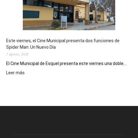
como
destino
de
reuniones
y
eventos
Este viernes, el Cine Municipal presenta dos funciones de
deportivos
Spider Man: Un Nuevo Día
7 agosto, 2026
El Cine Municipal de Esquel presenta este viernes una doble...
:
Leer más
Este
viernes,
el
Cine
Municipal
presenta
dos
funciones
de
Spider