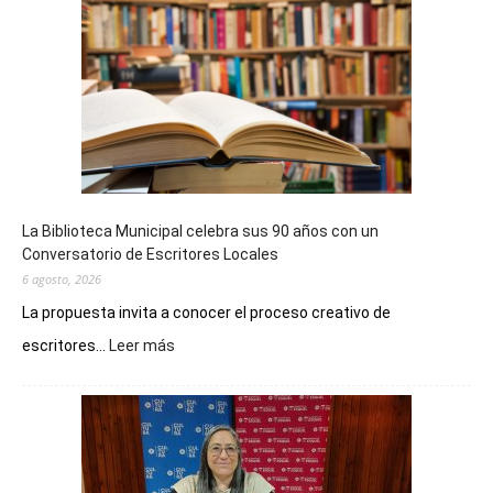
La Biblioteca Municipal celebra sus 90 años con un
Conversatorio de Escritores Locales
6 agosto, 2026
La propuesta invita a conocer el proceso creativo de
:
escritores...
Leer más
La
Biblioteca
Municipal
celebra
sus
90