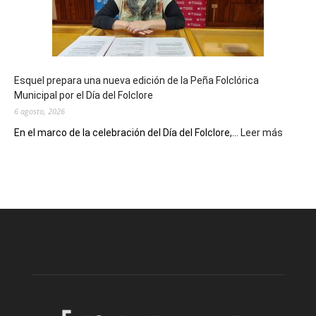
años
con
un
Conversatorio
de
Esquel prepara una nueva edición de la Peña Folclórica
Escritores
Municipal por el Día del Folclore
Locales
6 agosto, 2026
:
En el marco de la celebración del Día del Folclore,...
Leer más
Esquel
prepar
una
nueva
edición
de
la
Peña
Folclór
Municip
por
el