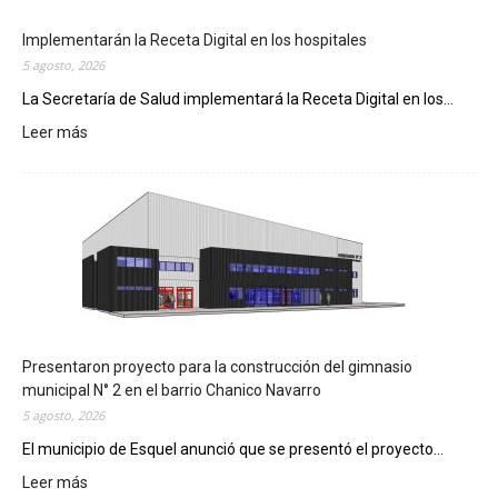
l
e
m
e
n
t
a
Presentaron proyecto para la construcción del gimnasio
r
municipal N° 2 en el barrio Chanico Navarro
á
5 agosto, 2026
n
El municipio de Esquel anunció que se presentó el proyecto...
l
Leer más
a
:
R
P
e
r
c
e
e
s
t
e
a
n
D
t
i
a
g
r
i
o