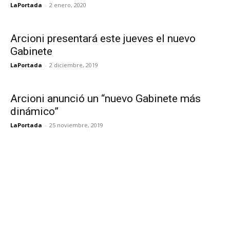
LaPortada
-
2 enero, 2020
Arcioni presentará este jueves el nuevo
Gabinete
LaPortada
-
2 diciembre, 2019
Arcioni anunció un “nuevo Gabinete más
dinámico”
LaPortada
-
25 noviembre, 2019
Ongarato aseguró que continuará “gran
parte” del Gabinete
LaPortada
-
12 octubre, 2019
Arcioni encabezó una reunión de gabinete