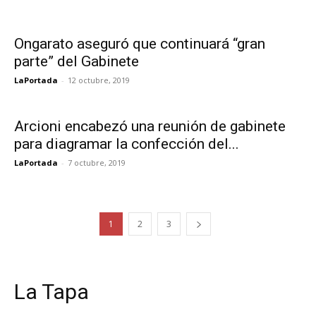
para diagramar la confección del...
LaPortada
-
7 octubre, 2019
1
2
3
La Tapa